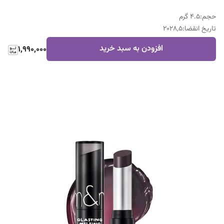
حجم
:
4.5 گرم
تاریخ انقضا
:
2028,5
افزودن به سبد خرید
1,990,000