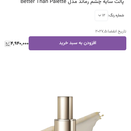
پالت سایه چشم رماند مدل Better Than Palette
شماره رنگ
:
12
تاریخ انقضا
:
2027,5
افزودن به سبد خرید
4,940,000