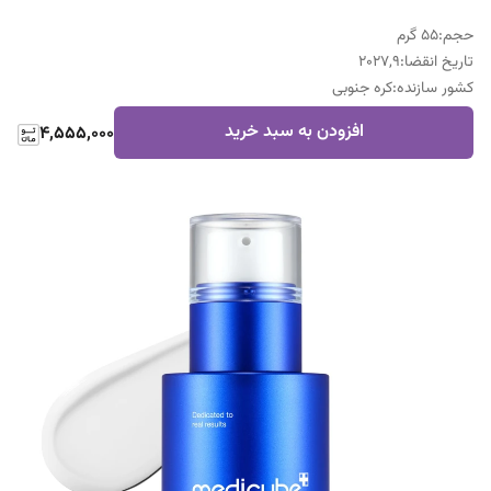
حجم
:
55 گرم
تاریخ انقضا
:
2027,9
کشور سازنده
:
کره جنوبی
افزودن به سبد خرید
4,555,000