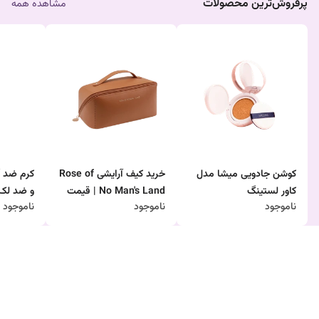
پرفروش‌ترین محصولات
مشاهده همه
کوشن جادویی میشا مدل
خرید کیف آرایشی Rose of
کرم ضد آ
کاور لستینگ
No Man's Land | قیمت
و ضد لک
ناموجود
ناموجود
ناموجود
مناسب، شیک، ضد آب و
نظم‌دهنده