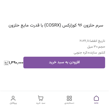
سرم حلزون ۹۶ کوزارکس (COSRX) با قدرت مایع حلزون
تاریخ انقضا
:
2026,11
حجم
:
30 میل
کشور سازنده
:
کره جنوبی
افزودن به سبد خرید
1,390,000
خانه
دسته‌بندی
سبد خرید
پروفایل