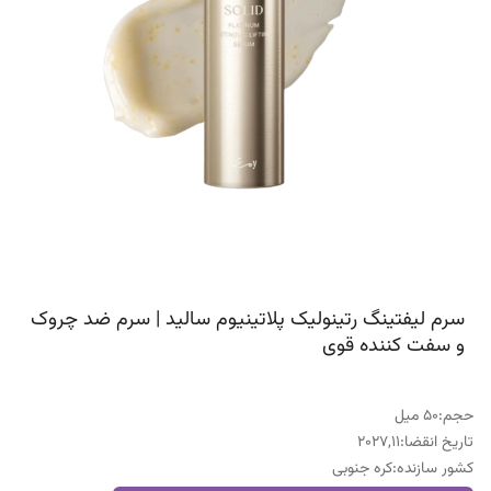
سرم لیفتینگ رتینولیک پلاتینیوم سالید | سرم ضد چروک
و سفت کننده قوی
حجم
:
50 میل
تاریخ انقضا
:
2027,11
کشور سازنده
:
کره جنوبی