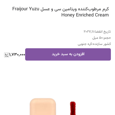
کرم مرطوب‌کننده ویتامین سی و عسل Fraijour Yuzu
Honey Enriched Cream
تاریخ انقضا
:
2027,11
حجم
:
50 میل
کشور سازنده
:
کره جنوبی
افزودن به سبد خرید
1,730,000