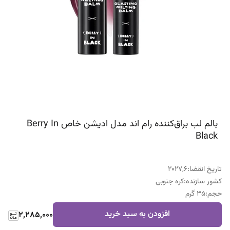
بالم لب براق‌کننده رام اند مدل ادیشن خاص Berry In
Black
تاریخ انقضا
:
2027,6
کشور سازنده
:
کره جنوبی
حجم
:
35 گرم
افزودن به سبد خرید
2,285,000