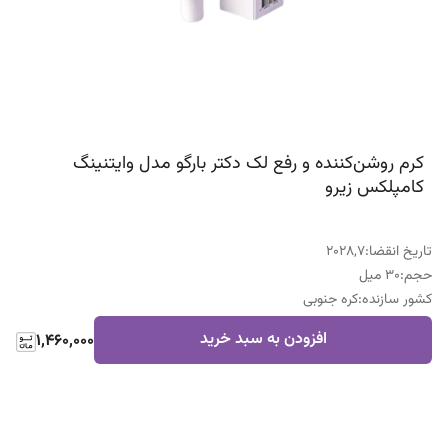
کرم روشن‌کننده و رفع لک دکتر بارگو مدل وایتنینگ
کامپلکس زیرو
تاریخ انقضا
:
2028,7
حجم
:
30 میل
کشور سازنده
:
کره جنوبی
افزودن به سبد خرید
1,460,000