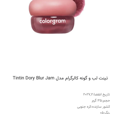
تینت لب و گونه کالرگرام مدل Tintin Dory Blur Jam
تاریخ انقضا
:
2027,2
حجم
:
35 گرم
کشور سازنده
:
کره جنوبی
رنگ
:
05