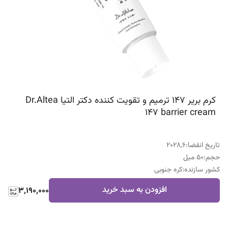
کرم بریر 147 ترمیم و تقویت کننده دکتر التیا Dr.Altea
147 barrier cream
تاریخ انقضا
:
2028,6
حجم
:
50 میل
کشور سازنده
:
کره جنوبی
افزودن به سبد خرید
3,190,000