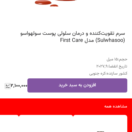
سرم تقویت‌کننده و درمان سلولی پوست سولهواسو
(Sulwhasoo) مدل First Care
حجم
:
15 میل
تاریخ انقضا
:
2027,9
کشور سازنده
:
کره جنوبی
افزودن به سبد خرید
2,100,000
مشاهده همه