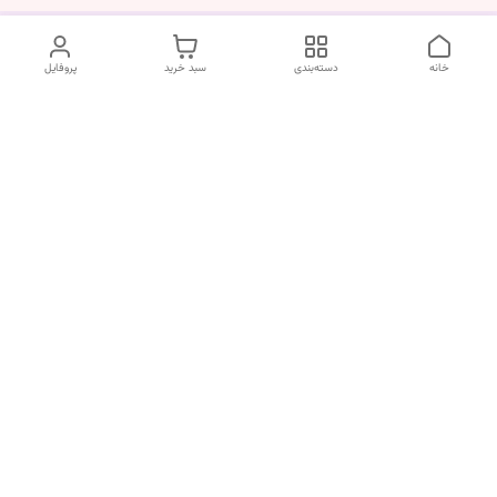
خانه
دسته‌بندی
سبد خرید
پروفایل
دسترسی سریع
درباره ما
قوانین و مقررات
سیاست حریم خصوصی
تماس با ما
شکایات
ما در زیبایی کالا معتقدیم که تجربه خرید شما باید ساده، سریع و بدون
دغدغه باشه. اگر سوالی دارید، نیاز به راهنمایی برای انتخاب محصول