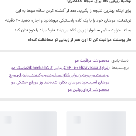
توصیه زیبایی کالا برای نتیجه حداکثری:
برای اینکه بهترین نتیجه را بگیرید، بعد از آغشته کردن ساقه موها به این
تریتمنت، موهای خود را با یک کلاه پلاستیکی بپوشانید و اجازه دهید ۲۰ دقیقه
بماند. حرارت ملایم سشوار از روی کلاه می‌تواند نفوذ مواد را دوچندان کند.
«از پوستت مراقبت کن تا اون هم از زیبایی تو محافظت کنه!»
دسته‌بندی
:
محصولات مراقبت مو
برچسب‌ها :
الیزاوکا
Elizavecca
CER-100
زیبایی کالا
zibaeekala
ماسک مو
تریتمنت مو
پروتئین تراپی
کلاژن
سرامید
ترمیم‌کننده مو
احیای موچ
موهای آسیب‌دیده
موهای دکلره شده
ضد وز مو
رفع خشکی مو
محصولات کره‌ای
روتین مو