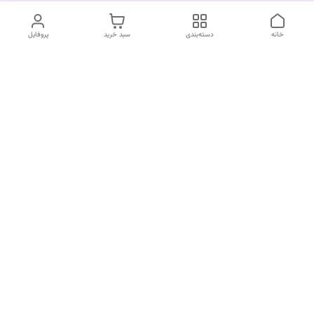
خانه
دسته‌بندی
سبد خرید
پروفایل
دسترسی سریع
درباره ما
قوانین و مقررات
سیاست حریم خصوصی
تماس با ما
شکایات
ما در زیبایی کالا معتقدیم که تجربه خرید شما باید ساده، سریع و بدون
دغدغه باشه. اگر سوالی دارید، نیاز به راهنمایی برای انتخاب محصول