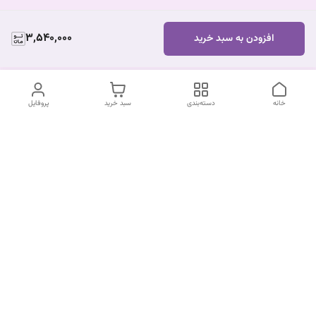
3,540,000
افزودن به سبد خرید
خانه
دسته‌بندی
سبد خرید
پروفایل
دسترسی سریع
درباره ما
قوانین و مقررات
سیاست حریم خصوصی
تماس با ما
شکایات