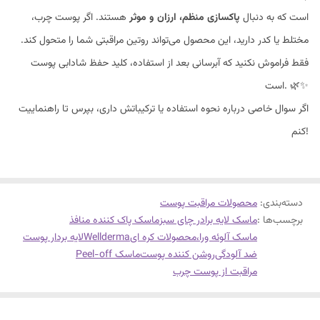
است که به دنبال
پاکسازی منظم، ارزان و موثر
هستند. اگر پوست چرب،
مختلط یا کدر دارید، این محصول می‌تواند روتین مراقبتی شما را متحول کند.
فقط فراموش نکنید که آبرسانی بعد از استفاده، کلید حفظ شادابی پوست
است. 🌿✨
اگر سوال خاصی درباره نحوه استفاده یا ترکیباتش داری، بپرس تا راهنماییت
کنم!
دسته‌بندی
:
محصولات مراقبت پوست
برچسب‌ها :
ماسک لایه برادر چای سبز
ماسک پاک کننده منافذ
ماسک آلوئه ورا،
محصولات کره ای
Wellderma
لایه بردار پوست
ضد آلودگی
روشن کننده پوست
ماسک Peel-off
مراقبت از پوست چرب