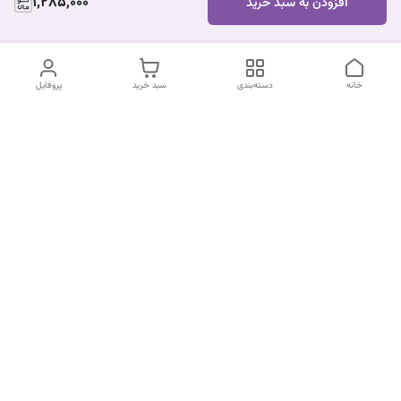
1,285,000
افزودن به سبد خرید
خانه
دسته‌بندی
سبد خرید
پروفایل
دسترسی سریع
درباره ما
قوانین و مقررات
سیاست حریم خصوصی
تماس با ما
شکایات