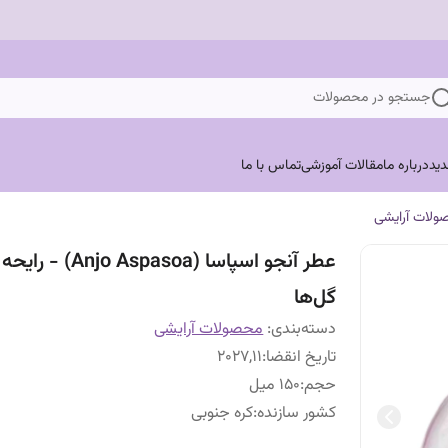
جستجو در محصولات
ید
درباره ما
مقالات آموزشی
تماس با ما
ولات آرایشی
عطر آنجو اسپاسا (Anjo Aspasoa) - رایحه
گل‌ها
دسته‌بندی
:
محصولات آرایشی
تاریخ انقضا
:
2027,11
حجم
:
150 میل
کشور سازنده
:
کره جنوبی