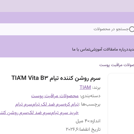
جستجو در محصولات
ید
درباره ما
مقالات آموزشی
تماس با ما
ولات مراقبت پوست
سرم روشن کننده تیام TIA'M Vita B3
برند:
TIAM
دسته‌بندی
:
محصولات مراقبت پوست
برچسب‌ها :
تیام کره
سرم ضد لک تیام
سرم تیام
خرید سرم تیام
سرم ضد لک
سرم روشن کنند
اندازه
:
40 میل
تاریخ انقضا
:
2026,6