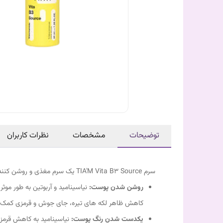
توضیحات
مشخصات
نظرات کاربران
سرم TIA'M Vita B3 Source یک سرم مغذی و روشن کننده پوست است که حاوی 10% نیاسینامید (ویتامین B3) و 2% آربوتین است. این سرم به طور موثر به موارد زیر کمک می کند:
روشن شدن پوست:
نیاسینامید و آربوتین به طور موث
کاهش ظاهر لکه های تیره، جای جوش و قرمزی کمک 
یکدست شدن رنگ پوست:
نیاسینامید به کاهش قرمزی