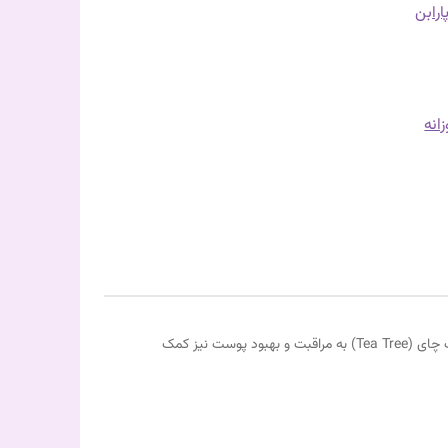
رابن
انه
یک کرم ضد آفتاب عالی است که علاوه بر محافظت از پوست در برابر اشعه‌های مضر UV، با استفاده از عصاره درخت چای (Tea Tree) به مراقبت و بهبود پوست نیز کمک