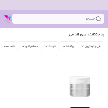
جستجو
پد پاککننده مری اند می
جدیدترین
برندها
قیمت
دسته‌بندی
فقط محصولا