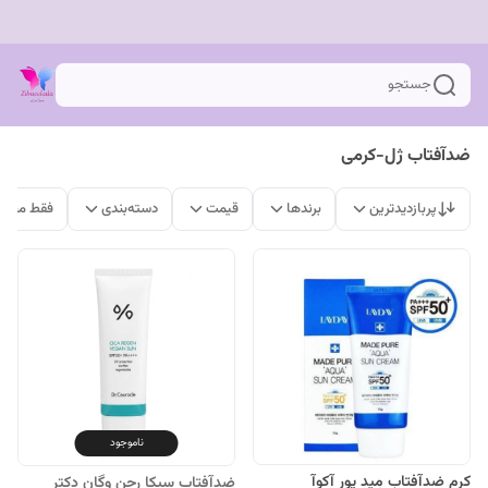
جستجو
ضدآفتاب ژل-کرمی
پربازدیدترین
برندها
قیمت
دسته‌بندی
فقط محصو
ناموجود
کرم ضدآفتاب مِید پور آکوآ
ضدآفتاب سیکا رِجِن وگان دکتر