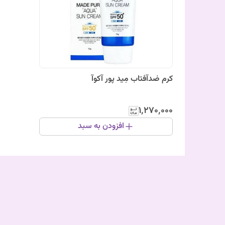
کرم ضدآفتاب مِید پور آکوآ
۱٬۲۷۰٬۰۰۰
افزودن به سبد