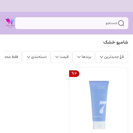
جستجو
شامپو خشک
جدیدترین
برندها
قیمت
دسته‌بندی
فقط محصولا
%
7