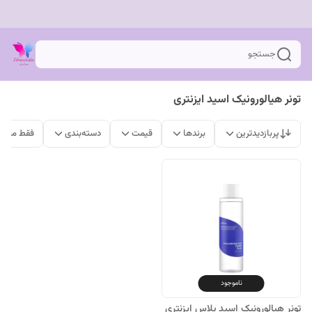
جستجو
تونر هیالورونیک اسید ایزنتری
پربازدیدترین
برندها
قیمت
دسته‌بندی
فقط محصو
ناموجود
تونر هیالورونیک اسید پلاس ایزنتری