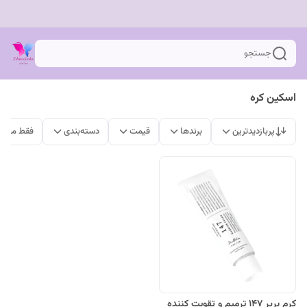
جستجو
اسکین کره
پربازدیدترین
برندها
قیمت
دسته‌بندی
فقط محصو
کرم بریر 147 ترمیم و تقویت کننده