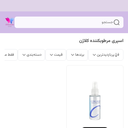
جستجو
اسپری مرطوبکننده کلاژن
پربازدیدترین
برندها
قیمت
دسته‌بندی
فقط محصو