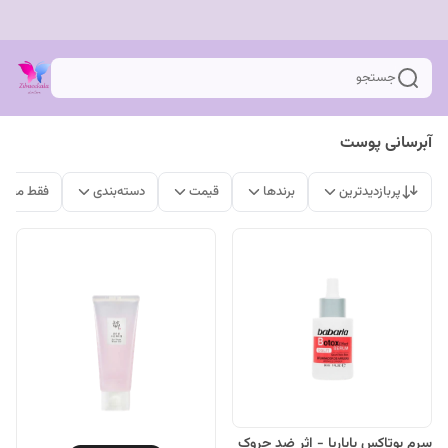
جستجو
آبرسانی پوست
پربازدیدترین
برندها
قیمت
دسته‌بندی
فقط محصو
سرم بوتاکس باباریا - اثر ضد چروک