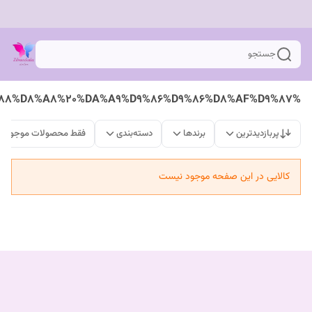
جستجو
%DA%A9%D8%B1%D9%85%20%D9%85%D8%B1%D8%B7%D9%88%D8%A8%20%DA%A9%D9%86%D9%86%D8%AF%D9%87
پربازدیدترین
برندها
دسته‌بندی
فقط محصولات موجود
کالایی در این صفحه موجود نیست