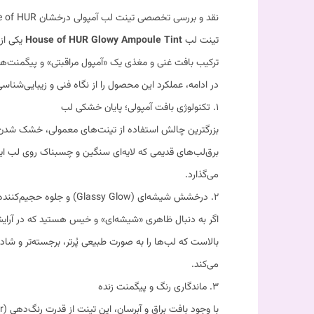
نقد و بررسی تخصصی تینت لب آمپولی درخشان House of HUR در زیبایی کالا
تینت لب
House of HUR Glowy Ampoule Tint
یکی از
ترکیب بافت غنی و مغذی یک «آمپول مراقبتی» و پیگمنت‌ها
در ادامه، عملکرد این محصول را از نگاه فنی و زیبایی‌شناس
۱. تکنولوژی بافت آمپولی؛ پایان خشکی لب
بزرگترین چالش استفاده از تینت‌های معمولی، خشک شدن و
برق‌لب‌های قدیمی که لایه‌ای سنگین و چسبناک روی لب ا
می‌گذارد.
۲. درخشش شیشه‌ای (Glassy Glow) و جلوه حجیم‌کننده
اگر به دنبال ظاهری «شیشه‌ای» و خیس هستید که در آرایش
بالاست که لب‌ها را به صورت طبیعی پُرتر، برجسته‌تر و 
می‌کند.
۳. ماندگاری رنگ و پیگمنت زنده