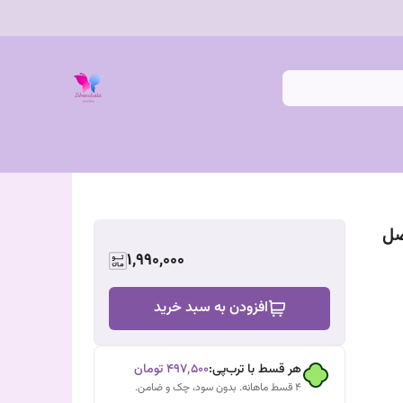
 لب House of HUR اصل
1,990,000
افزودن به سبد خرید
هر قسط با ترب‌پی:
۴۹۷٬۵۰۰
تومان
۴ قسط ماهانه. بدون سود، چک و ضامن.