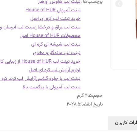
برچسب‌ها :
تینت لب هاوس آو هار
تینت آمپولی House of HUR
خرید تینت لب کره ای اصل
تینت لب براق و درخشان
تینت لب آبرسان و
محصولات House of HUR اصل
تینت لب شیشه ای کره ای
تینت لب ماندگار و مغذی
خرید تینت لب House of HUR از زیبایی کالا
لوازم آرایش لب کره ای اصل
تینت لب با جلوه گلاسی
آرایش لب ترند کره 
تینت لب آمپولی با پیگمنت بالا
حجم
:
4.5 گرم
تاریخ انقضا
:
2028,5
رات کاربران