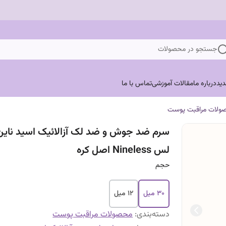
جستجو در محصولات
ید
درباره ما
مقالات آموزشی
تماس با ما
ولات مراقبت پوست
سرم ضد جوش و ضد لک آزالائیک اسید ناین
لس Nineless اصل کره
حجم
30 میل
12 میل
دسته‌بندی
:
محصولات مراقبت پوست