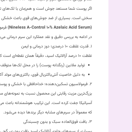
اگر پوست شما مستعد جوش است و هم‌زمان با لک‌های تیره 
سختی است. بسیاری از ضد جوش‌های قوی باعث خشکی مفرط 
(Nineless A-Control 10% Azelaic Acid Serum)
فرمول
در ادامه به بررسی دقیق و نقد عملکرد این سرم درمانی می‌پر
۱. قدرت غلظت ۱۰ درصدی؛ دوز درمانی و ایمن
غلظت ۱۰ درصد آزالائیک اسید، دقیقاً همان نقطه‌ای است که علم پوست‌شناسی آن را برای اثربخشی واقعی روی لک و جوش تایید می‌کند. این سرم با این غلظت استاندارد:
تولید ملانین (رنگدانه پوست) را در محل لک‌ها متوقف می‌کند تا لک‌های قهوه‌ای (PIH) و قرمزی
به دلیل خاصیت آنتی‌باکتریال قوی، باکتری‌های مولد آک
۲. فرمولاسیون تسکین‌دهنده؛ خداحافظی با خشکی و پوسته ریزی
آسیاتیکا جفت کرده است. این ترکیب هوشمندانه باعث می
که معمولاً در سرم‌های مشابه دیگر برندها دیده می‌شود.
۳. بافت فوق‌العاده سبک و بدون چسبندگی
بسیاری از سرم‌های حاوی آزالائیک اسید بافت پودری، گچی