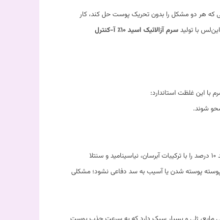
لی که هر دو مشکل را بدون تحریک پوست حل کند، کار
ن‌لس با تولید
سرم آزالائیک اسید ۱۰٪ آ-کنترل
بزرگ‌ترین مزیت رقابتی این محصول نسبت به نمونه‌های مشابه غربی (مانند اوردینری)، فرمولاسیون هوشمندانه و کره‌ای آن است. ناین‌لس اسید ۱۰ درصد را با ترکیبات آبرسان، نیاسینامید و سنتلا
 پوسته پوسته شدن یا آسیب به سد دفاعی نشود؛ مشکلی
فتی مایع، ژلی و بسیار سبک دارد که به سرعت جذب پوست