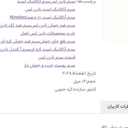
برچسب‌ها :
سرم ناین لس
سرم آزالائیک اسید
سرم آزالائیک اسید ناین لس
سرم آزالائیک اسید 10 درصد
Nineless
سرم ضد جوش ناین لس
سرم ضد لک ناین
خرید محصولات ناین لس اصل
سرم رفع جای جوش
سرم ضد جوش کره ای
سرم آزالائیک اسید کره ای
سرم آ کنترل ناین
قیمت سرم ناین لس
سرم پوست چرب و جوش دار
تاریخ انقضا
:
2028,5
حجم
:
12 میل
کشور سازنده
:
کره جنوبی
رات کاربران