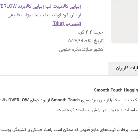
زیبایی کالا
تینت لب زیبایی کالا
برند OVERLOW
آرایش کره ای
تینت لب مات
رژلب طبیعی
تینت بلر (Blur)
حجم
:
4.4 گرم
تاریخ انقضا
:
2027,9
کشور سازنده
:
کره جنوبی
رات کاربران
ک تینت سبک را از بین ببرد، سری
Smooth Touch
از برند کره‌ای
OVERLOW
دقیقا
، استاندارد جدیدی در آرایش لب ایجاد کرده است.
ست. برخلاف تینت‌های مایع قدیمی که ممکن است باعث خشکی یا کشیدگی پوست 