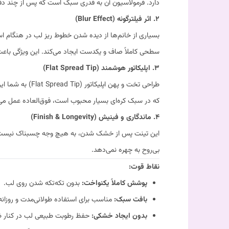
دارد. فرمولاسیون آن به قدری سبک است که پس از چند دقیق
۲. اثر فیلترگونه (Blur Effect)
بسیاری از خانم‌ها از دیده شدن خطوط ریز لب در هنگام است
سطحی کاملاً صاف و یکدست ایجاد می‌کند. این ویژگی باعث م
۳. اپلیکاتور هوشمند (Flat Spread Tip)
طراحی تخت و پهن اپلیکاتور (Flat Spread Tip) به شما این امکان را می‌دهد که با یک حرکت، مقدار مناسبی از مواد را روی لب پخش کنید. این سری مخصوص، برای ایجاد آرایش
که در سبک کره‌ای بسیار محبوب است، فوق‌العاده عمل می‌
۴. ماندگاری و فینیش (Finish & Longevity)
این تینت پس از خشک شدن، به هیچ وجه چسبناک نیست
بی‌روح به چهره نمی‌دهد.
نقاط قوت:
پوشش کاملاً یکنواخت:
بدون تکه‌تکه شدن روی لب.
بافت سبک:
مناسب برای استفاده طولانی‌مدت و روزانه
بدون ایجاد خشکی:
حفظ رطوبت طبیعی لب در کنار ظ