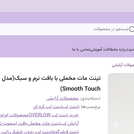
جستجو در محصولات
ید
درباره ما
مقالات آموزشی
تماس با ما
ولات آرایشی
تینت مات مخملی با بافت نرم و سبک(مدل
Smooth Touch)
دسته‌بندی
:
محصولات آرایشی
برچسب‌ها :
تینت لب
تینت لب کره ای
خرید تینت لب OVERLOW
محصولات اورلو
آرایش لب
تینت مات مخملی
بافت اسموت تا
تینت فیلترگونه
تینت لب بدون خشکی
رژلب 