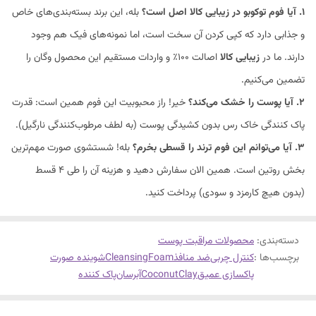
۱. آیا فوم توکوبو در زیبایی کالا اصل است؟
بله، این برند بسته‌بندی‌های خاص
و جذابی دارد که کپی کردن آن سخت است، اما نمونه‌های فیک هم وجود
دارند. ما در
زیبایی کالا
اصالت ۱۰۰٪ و واردات مستقیم این محصول وگان را
تضمین می‌کنیم.
۲. آیا پوست را خشک می‌کند؟
خیر! راز محبوبیت این فوم همین است: قدرت
پاک کنندگی خاک رس بدون کشیدگی پوست (به لطف مرطوب‌کنندگی نارگیل).
۳. آیا می‌توانم این فوم ترند را قسطی بخرم؟
بله! شستشوی صورت مهم‌ترین
بخش روتین است. همین الان سفارش دهید و هزینه آن را طی ۴ قسط
(بدون هیچ کارمزد و سودی) پرداخت کنید.
دسته‌بندی
:
محصولات مراقبت پوست
برچسب‌ها :
کنترل چربی
ضد منافذ
CleansingFoam
شوینده صورت
پاکسازی عمیق
CoconutClay
آبرسان
پاک کننده