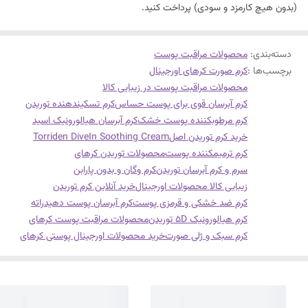
(بدون هیچ کارمزد و سودی) پرداخت کنید.
دسته‌بندی
:
محصولات مراقبت پوست
برچسب‌ها :
کرم صورت کرهای اورجینال
محصولات مراقبت پوست در زیبایی کالا
کرم آبرسان قوی برای پوست حساس
کرم تسکیندهنده توریدن
کرم مرطوبکننده پوست خشک
کرم آبرسان هیالورونیک اسید
خرید کرم توریدن اصل
Torriden DiveIn Soothing Cream
کرم ترمیمکننده پوست
محصولات توریدن کرهای
سرم و کرم آبرسان توریدن
کرم وگان و بدون پارابن
زیبایی کالا محصولات اورجینال
خرید آنلاین کرم توریدن
کرم ضد خشکی و قرمزی پوست
کرم آبرسان پوست دهیدراته
کرم هیالورونیک 5D توریدن
محصولات مراقبت پوست کرهای
کرم سبک و ژلی صورت
خرید محصولات اورجینال پوستی کرهای