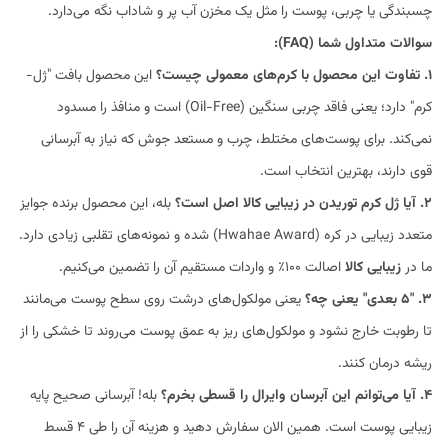
چسبندگی یا چربی، پوست را مثل یک مخزن آب پر و شاداب نگه می‌دارد.
سوالات متداول شما (FAQ):
۱. تفاوت این محصول با کرم‌های معمولی چیست؟
این محصول بافت "ژل-
کرم" دارد؛ یعنی فاقد چربی سنگین (Oil-Free) است و منافذ را مسدود
نمی‌کند. برای پوست‌های مختلط، چرب و مستعد جوش که نیاز به آبرسانی
قوی دارند، بهترین انتخاب است.
۲. آیا ژل کرم توریدن در زیبایی کالا اصل است؟
بله، این محصول برنده جوایز
متعدد زیبایی در کره (Hwahae Award) شده و نمونه‌های تقلبی زیادی دارد.
ما در
زیبایی کالا
اصالت ۱۰۰٪ و واردات مستقیم آن را تضمین می‌کنیم.
۳. "۵ بعدی" یعنی چه؟
یعنی مولکول‌های درشت روی سطح پوست می‌مانند
تا رطوبت خارج نشود و مولکول‌های ریز به عمق پوست می‌روند تا خشکی را از
ریشه درمان کنند.
۴. آیا می‌توانم این آبرسان وایرال را قسطی بخرم؟
بله! آبرسانی صحیح پایه
زیبایی پوست است. همین الان سفارش دهید و هزینه آن را طی ۴ قسط