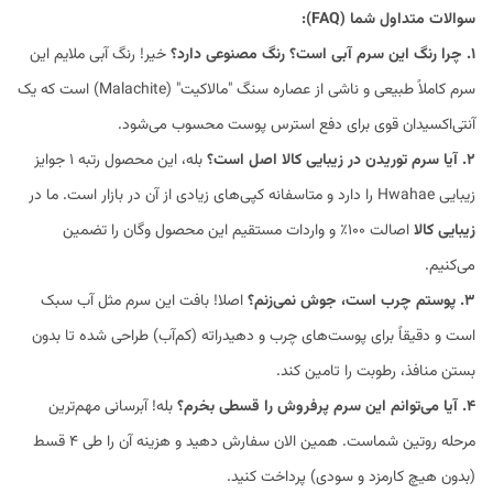
سوالات متداول شما (FAQ):
۱. چرا رنگ این سرم آبی است؟ رنگ مصنوعی دارد؟
خیر! رنگ آبی ملایم این
سرم کاملاً طبیعی و ناشی از عصاره سنگ "مالاکیت" (Malachite) است که یک
آنتی‌اکسیدان قوی برای دفع استرس پوست محسوب می‌شود.
۲. آیا سرم توریدن در زیبایی کالا اصل است؟
بله، این محصول رتبه ۱ جوایز
زیبایی Hwahae را دارد و متاسفانه کپی‌های زیادی از آن در بازار است. ما در
زیبایی کالا
اصالت ۱۰۰٪ و واردات مستقیم این محصول وگان را تضمین
می‌کنیم.
۳. پوستم چرب است، جوش نمی‌زنم؟
اصلا! بافت این سرم مثل آب سبک
است و دقیقاً برای پوست‌های چرب و دهیدراته (کم‌آب) طراحی شده تا بدون
بستن منافذ، رطوبت را تامین کند.
۴. آیا می‌توانم این سرم پرفروش را قسطی بخرم؟
بله! آبرسانی مهم‌ترین
مرحله روتین شماست. همین الان سفارش دهید و هزینه آن را طی ۴ قسط
(بدون هیچ کارمزد و سودی) پرداخت کنید.