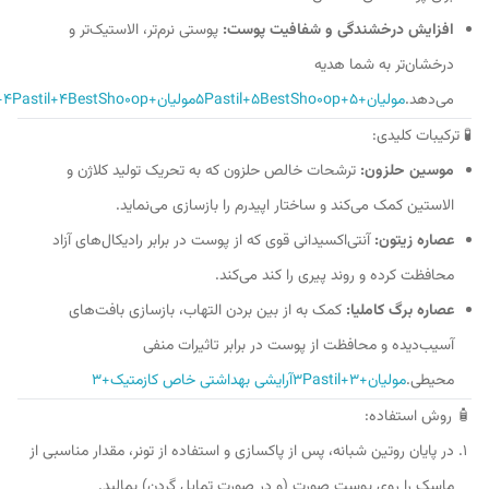
افزایش درخشندگی و شفافیت پوست:
پوستی نرم‌تر، الاستیک‌تر و
درخشان‌تر به شما هدیه
می‌دهد.
مولیان+5Pastil+5BestSho0op+5
مولیان+4Pastil+4Pastil+4
BestSho0op
🧪 ترکیبات کلیدی:
موسین حلزون:
ترشحات خالص حلزون که به تحریک تولید کلاژن و
الاستین کمک می‌کند و ساختار اپیدرم را بازسازی می‌نماید.
عصاره زیتون:
آنتی‌اکسیدانی قوی که از پوست در برابر رادیکال‌های آزاد
محافظت کرده و روند پیری را کند می‌کند.
عصاره برگ کاملیا:
کمک به از بین بردن التهاب، بازسازی بافت‌های
آسیب‌دیده و محافظت از پوست در برابر تاثیرات منفی
محیطی.
مولیان+3Pastil+3آرایشی بهداشتی خاص کازمتیک+3
🧴 روش استفاده:
در پایان روتین شبانه، پس از پاکسازی و استفاده از تونر، مقدار مناسبی از
ماسک را روی پوست صورت (و در صورت تمایل گردن) بمالید.