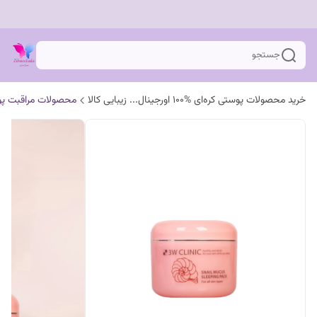
جستجو
خرید محصولات پوستی کره‌ای %100 اورجینال... زیبایی کالا
محصولات مراقبت پ