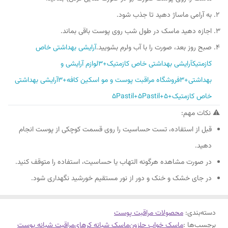
به آرامی ماساژ دهید تا جذب شود.
اجازه دهید ماسک در طول شب روی پوست باقی بماند.
صبح روز بعد، صورت را با آب ولرم بشویید.
آرایشی بهداشتی خاص
کازمتیک
آرایشی بهداشتی خاص کازمتیک+3لوازم آرایشی و
بهداشتی+3فروشگاه مراقبت پوست و مو اسکین کافه+3
آرایشی بهداشتی
خاص کازمتیک+5Pastil+5Pastil+5
⚠️ نکات مهم:
قبل از استفاده، تست حساسیت را روی قسمت کوچکی از پوست انجام
دهید.
در صورت مشاهده هرگونه التهاب یا حساسیت، استفاده را متوقف کنید.
در جای خشک و خنک و دور از نور مستقیم خورشید نگهداری شود.
دسته‌بندی
:
محصولات مراقبت پوست
برچسب‌ها :
ماسک خواب حلزون
ماسک شبانه کرهای
مراقبت شبانه پوست