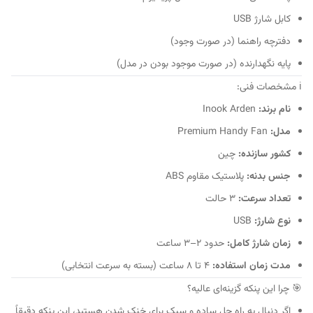
کابل شارژ USB
دفترچه راهنما (در صورت وجود)
پایه نگهدارنده (در صورت موجود بودن در مدل)
ℹ️ مشخصات فنی:
نام برند:
Inook Arden
مدل:
Premium Handy Fan
کشور سازنده:
چین
جنس بدنه:
پلاستیک مقاوم ABS
تعداد سرعت:
۳ حالت
نوع شارژ:
USB
زمان شارژ کامل:
حدود ۲–۳ ساعت
مدت زمان استفاده:
۴ تا ۸ ساعت (بسته به سرعت انتخابی)
🎯 چرا این پنکه گزینه‌ای عالیه؟
اگر دنبال یه راه حل ساده و سبک برای خنک شدن هستید، این پنکه دقیقاً