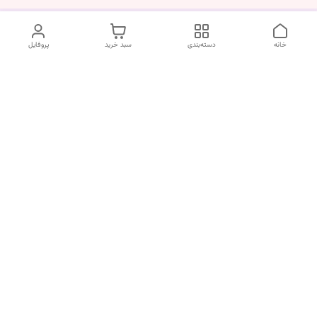
خانه
دسته‌بندی
سبد خرید
پروفایل
دسترسی سریع
درباره ما
قوانین و مقررات
سیاست حریم خصوصی
تماس با ما
شکایات
ما در زیبایی کالا معتقدیم که تجربه خرید شما باید ساده، سریع و بدون
دغدغه باشه. اگر سوالی دارید، نیاز به راهنمایی برای انتخاب محصول