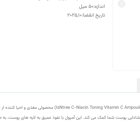
اندازه
:
50 میل
تاریخ انقضا
:
2025,10
آمپول روشن کننده ویتامین سی و نیاسینامید ایسن تری (tamin C Ampoule
شادابی پوست شما کمک می کند. این آمپول با نفوذ عمیق به لایه های پوست، به ط