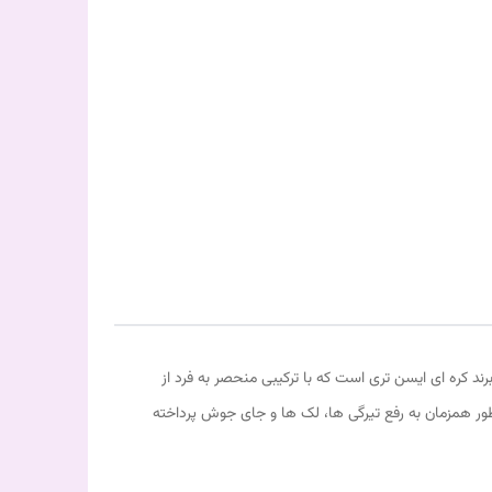
IsNtree C-Niacin Toning Vi) محصولی مغذی و احیا کننده از برند کره ای ایسن تری است که با ترکیبی منحصر به فرد از
ور همزمان به رفع تیرگی ها، لک ها و جای جوش پرداخته