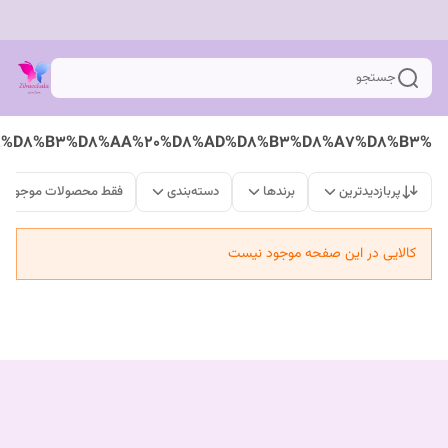
جستجو
%D8%A2%D9%85%D9%BE%D9%88%D9%84%20%D9%85%D9%86%D8%A7%D8%B3%D8%A8%20%D9%BE%D9%88%D8%B3%D8%AA%20%D8%AD%D8%B3%D8%A7%D8%B3
پربازدیدترین
برندها
دسته‌بندی
فقط محصولات موجود
کالایی در این صفحه موجود نیست